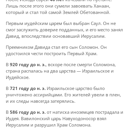
Лишь после этого они сумели завоевать Ханаан,
который и стал той самой Землей Обетованной.
Первым иудейским царем был выбран Саул. Он не
смог заслужить доверие подданных, и его место занял
Давид, впоследствии основавший Иерусалим.
Преемником Давида стал его сын Соломон. Он
удостоился чести построить Первый Храм.
В
920 году до н. э.
, вскоре после смерти Соломона,
страна распалась на два царства — Израильское и
Иудейское.
В
721 году до н. э.
Израильское царство было
уничтожено ассирийцами. Его жителей увели в плен,
и их следы навсегда затерялись.
В
586 году до н. э.
от натиска иноземцев пострадала и
Иудея. Вавилонский царь Навуходоносор взял
Иерусалим и разрушил Храм Соломона.