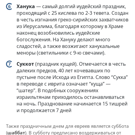
Ханука
— самый долгий иудейский праздник,
проходящий с 25 кислева по 2-3 тевета. Создан
в честь изгнания греко-сирийских захватчиков
из Иерусалима, благодаря которому в Храме
наконец возобновились иудейские
богослужения. На Хануку делают много
сладостей, а также возжигают ханукальные
меноры (светильники с 9-ю свечами).
Суккот
(праздник кущей). Отмечается в честь
далеких предков, 40 лет кочевавших по
пустыне после Исхода из Египта. Слово “Сукка”
в переводе с иврита означает “куща” —
“шатер”. В подобных сооружениях
израильтянам приходилось останавливаться
на ночь. Празднование начинается 15 тишрей
и продолжается 7 дней
Также праздничным днем для евреев является суббота
(
шаббат
). В субботу предписано воздерживаться от