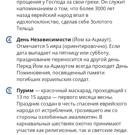
прощения у Господа за свои грехи. Он служит
напоминанием о том, что более 3000 лет
назад еврейский народ впал в
идолопоклонство, сделав себе Золотого
Тельца.
День Независимости
(Йом ха-Ацмаут).
Отмечается 5 ияра (ориентировочно). Если
дата выпадает на пятницу или субботу,
празднование переносится на другой день.
Перед Йом ха-Ацмаутом всегда проходит День
Поминовения, посвященный памяти
погибших израильских солдат.
Пурим
— красочный маскарад, проходящий с
13 по 15 адара — первого месяца весны.
Праздник создан в честь спасения еврейского
народа от истребления, грозившего им со
стороны озлобенных амаликитян. В
карнавальных шествиях охотно принимают
участие как религиозные, так и светские люди.