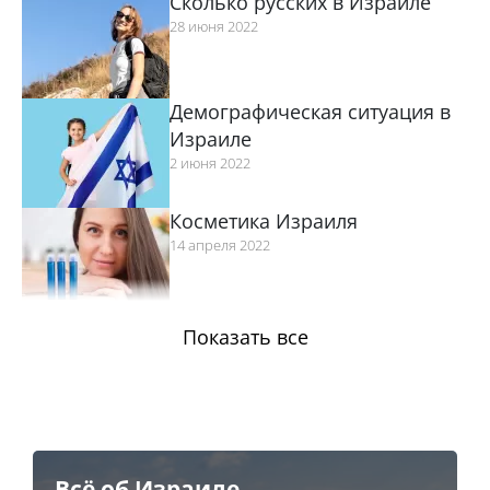
Сколько русских в Израиле
28 июня 2022
Демографическая ситуация в
Израиле
2 июня 2022
Косметика Израиля
14 апреля 2022
Домашние животные в
Показать все
Израиле
8 апреля 2022
Моссад - разведка Израиля
28 марта 2022
Всё об Израиле