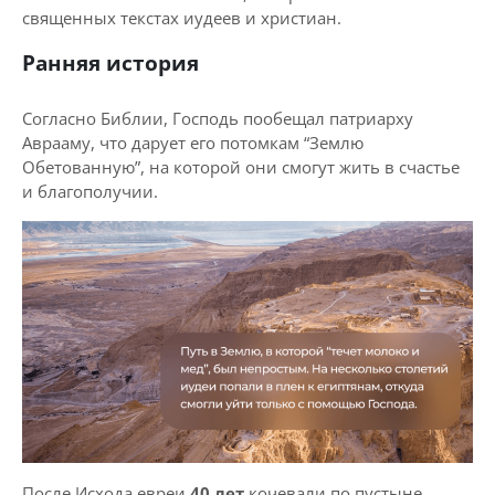
священных текстах иудеев и христиан.
Ранняя история
Согласно Библии, Господь пообещал патриарху
Аврааму, что дарует его потомкам “Землю
Обетованную”, на которой они смогут жить в счастье
и благополучии.
После Исхода евреи
40 лет
кочевали по пустыне.