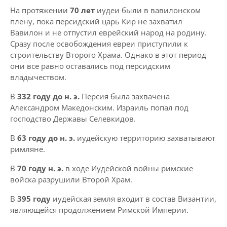
На протяжении
70 лет
иудеи были в вавилонском
плену, пока персидский царь Кир не захватил
Вавилон и не отпустил еврейский народ на родину.
Сразу после освобождения евреи приступили к
строительству Второго Храма. Однако в этот период
они все равно оставались под персидским
владычеством.
В
332 году до н. э.
Персия была захвачена
Александром Македонским. Израиль попал под
господство Державы Селевкидов.
В
63 году до н. э.
иудейскую территорию захватывают
римляне.
В
70 году н. э.
в ходе Иудейской войны римские
войска разрушили Второй Храм.
В
395 году
иудейская земля входит в состав Византии,
являющейся продолжением Римской Империи.