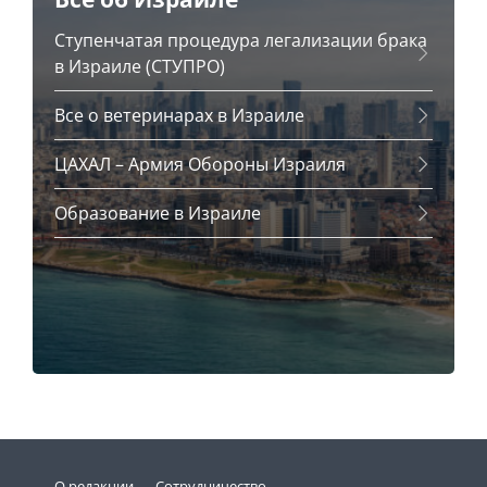
Ступенчатая процедура легализации брака
Сколько стоит жизнь в
в Израиле (СТУПРО)
Израиле
21 марта 2022
Все о ветеринарах в Израиле
ЦАХАЛ – Армия Обороны Израиля
Израиль в цифрах
19 марта 2022
Образование в Израиле
Израильская кухня: топ-10
блюд
6 марта 2022
Религия в Израиле
28 февраля 2022
О редакции
Сотрудничество