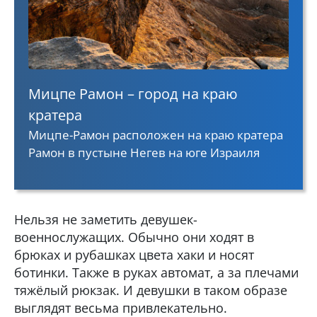
Мицпе Рамон – город на краю
кратера
Мицпе-Рамон расположен на краю кратера
Рамон в пустыне Негев на юге Израиля
Нельзя не заметить девушек-
военнослужащих. Обычно они ходят в
брюках и рубашках цвета хаки и носят
ботинки. Также в руках автомат, а за плечами
тяжёлый рюкзак. И девушки в таком образе
выглядят весьма привлекательно.