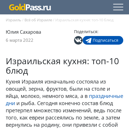
Gold
Pass.ru
Израиль
/
Всё об Израиле
/
Израильская кухня: топ-10 блюд
Юлия Сахарова
Поделиться:
6 марта 2022
Подписаться
Израильская кухня: топ-10
блюд
Кухня Израиля изначально состояла из
овощей, зерна, фруктов, были на столе и
яйца, молоко, немного мяса, а в
праздничные
дни
и рыба. Сегодня конечно состав блюд
претерпел множество изменений, ведь после
того, как евреи рассеялись по земле, а затем
вернулись на родину, они привезли с собой