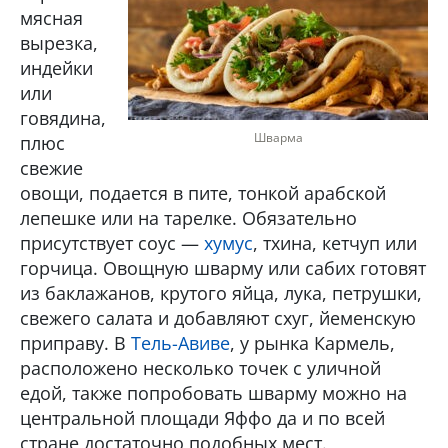
мясная
вырезка,
индейки
или
говядина,
Шварма
плюс
свежие
овощи, подается в пите, тонкой арабской
лепешке или на тарелке. Обязательно
присутствует соус —
хумус
, тхина, кетчуп или
горчица. Овощную шварму или сабих готовят
из баклажанов, крутого яйца, лука, петрушки,
свежего салата и добавляют схуг, йеменскую
приправу. В
Тель-Авиве
, у рынка Кармель,
расположено несколько точек с уличной
едой, также попробовать шварму можно на
центральной площади Яффо да и по всей
стране достаточно подобных мест.