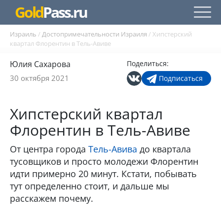
Gold
Pass.ru
Израиль
/
Достопримечательности Израиля
/
Хипстерский
квартал Флорентин в Тель-Авиве
Юлия Сахарова
Поделиться:
30 октября 2021
Подписаться
Хипстерский квартал
Флорентин в Тель-Авиве
От центра города
Тель-Авива
до квартала
тусовщиков и просто молодежи Флорентин
идти примерно 20 минут. Кстати, побывать
тут определенно стоит, и дальше мы
расскажем почему.