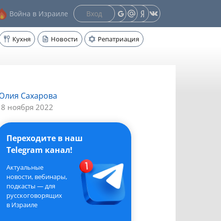
Вход
Война в Израиле
Кухня
Новости
Репатриация
Юлия Сахарова
18 ноября 2022
Переходите в наш
Telegram канал!
Актуальные
новости, вебинары,
подкасты — для
русскоговорящих
в Израиле