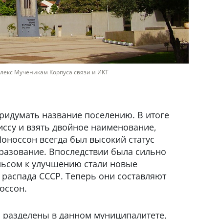
екс Мученикам Корпуса связи и ИКТ
ридумать название поселению. В итоге
ссу и взять двойное наименование,
Моноссон всегда был высокий статус
разование. Впоследствии была сильно
льсом к улучшению стали новые
 распада СССР. Теперь они составляют
оссон.
о разделены в данном муниципалитете,