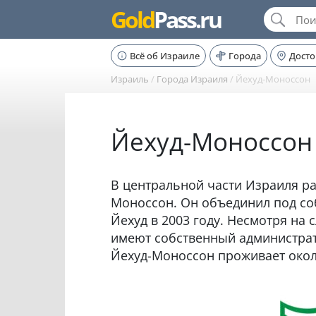
Gold
Pass.ru
Всё об Израиле
Города
Дост
Израиль
/
Города Израиля
/
Йехуд-Моноссон
Йехуд-Моноссон
В центральной части Израиля р
Моноссон. Он объединил под со
Йехуд в 2003 году. Несмотря на 
имеют собственный администрат
Йехуд-Моноссон проживает окол