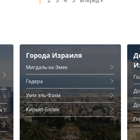
1
2
3
4
5
вперед »
Города Израиля
Д
И
Мигдаль-ха-Эмек
Го
Гедера
До
Умм эль-Фахм
До
Кирьят-Бялик
я
Го