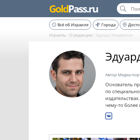
Gold
Pass.ru
Всё об Израиле
Города
Дост
Израиль
/
О редакции
/
Эдуард Линдерман
Эдуар
Автор Медиа-порт
Основатель пр
по специальнос
издательствах
чему-то более