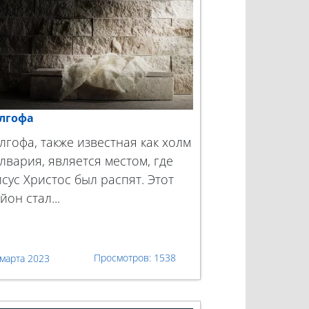
лгофа
лгофа, также известная как холм
лвария, является местом, где
сус Христос был распят. Этот
йон стал...
1538
 марта 2023