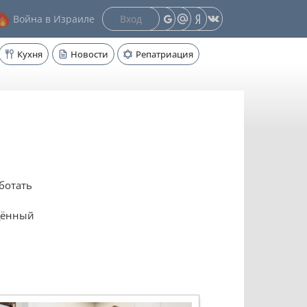
Вход
Война в Израиле
Кухня
Новости
Репатриация
ботать
ящённый