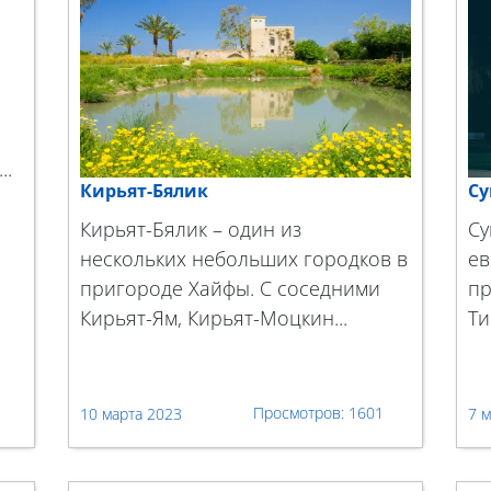
..
Кирьят-Бялик
Су
Кирьят-Бялик – один из
Су
нескольких небольших городков в
ев
пригороде Хайфы. С соседними
пр
Кирьят-Ям, Кирьят-Моцкин...
Ти
1601
10 марта 2023
7 м