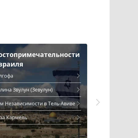
остопримечательности
Кухня Изр
зраиля
Израильский са
лгофа
Бабагануш и сп
приготовления
лина Звулун (Зевулун)
Хумус: как гото
м Независимости в Тель-Авиве
Шакшука: истор
ра Кармель