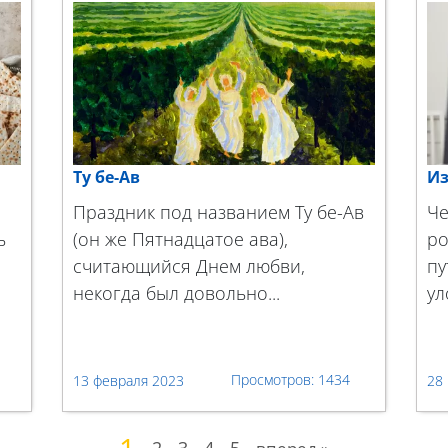
Ту бе-Ав
Из
Праздник под названием Ту бе-Ав
Че
ь
(он же Пятнадцатое ава),
ро
считающийся Днем любви,
пу
некогда был довольно...
ул
1434
13 февраля 2023
28