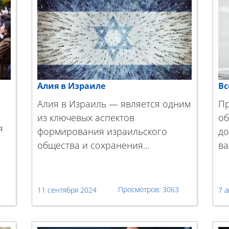
Алия в Израиле
Вс
Алия в Израиль — является одним
Пр
из ключевых аспектов
об
я
формирования израильского
до
общества и сохранения...
ва
3063
11 сентября 2024
7 а